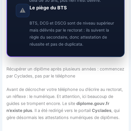
delà de 50 ans, plus rien n’est délivré.
Le piège du BTS
⚠️
BTS, DCG et DSCG sont de niveau supérieur
mais délivrés par le rectorat : ils suivent la
règle du secondaire, donc attestation de
réussite et pas de duplicata.
Récupérer un diplôme après plusieurs années : commencez
par Cyclades, pas par le téléphone
Avant de décrocher votre téléphone ou d’écrire au rectorat,
un réflexe : le numérique. Et attention, ici beaucoup de
guides se trompent encore. Le site
diplome.gouv.fr
n’existe plus
. Il a été redirigé vers le portail
Cyclades
, qui
gère désormais les attestations numériques de diplômes.