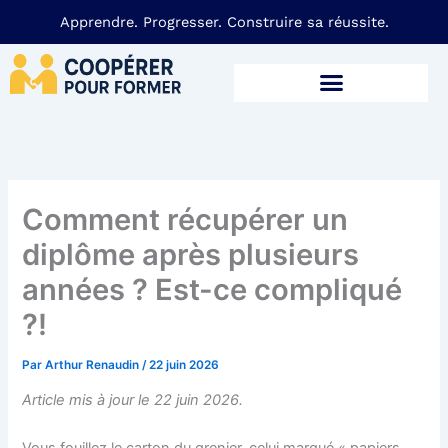
Aller
Apprendre. Progresser. Construire sa réussite.
au
contenu
ENTREPRENEURIAT & BUSINESS
Comment récupérer un
diplôme après plusieurs
années ? Est-ce compliqué
?!
Par
Arthur Renaudin
/
22 juin 2026
Article mis à jour le 22 juin 2026.
Vous fouillez le carton du grenier, celui marqué « papiers