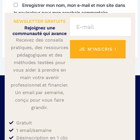
Enregistrer mon nom, mon e-mail et mon site dans
le navigateur pour mon prochain commentaire.
E-
NEWSLETTER GRATUITE
mail
Rejoignez une
communauté qui avance
Recevez des conseils
pratiques, des ressources
JE M'INSCRIS !
pédagogiques et des
méthodes testées pour
vous aider à prendre en
main votre avenir
professionnel et financier.
Un email par semaine,
conçu pour vous faire
grandir.
Gratuit
1 email/semaine
Désinscription en 1 clic