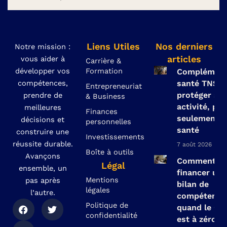
Liens Utiles
Nos derniers
Notre mission :
articles
vous aider à
Carrière &
développer vos
Formation
Complément
compétences,
santé TNS :
Entrepreneuriat
protéger so
prendre de
& Business
activité, pas
meilleures
Finances
seulement s
décisions et
personnelles
santé
construire une
Investissements
réussite durable.
7 août 2026
Boîte à outils
Avançons
Comment
Légal
ensemble, un
financer un
Mentions
pas après
bilan de
légales
l’autre.
compétence
F
Y
T
Politique de
quand le CP
a
o
w
confidentialité
est à zéro ?
c
u
i