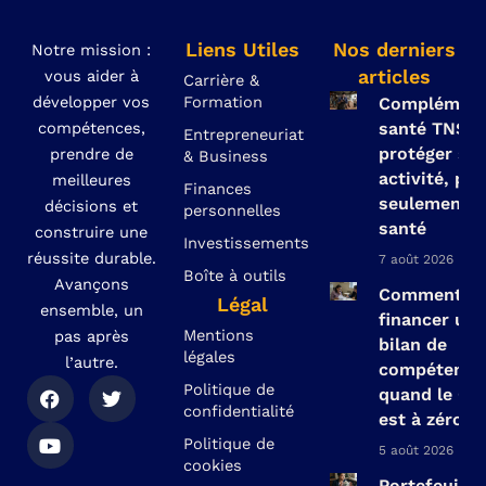
Liens Utiles
Nos derniers
Notre mission :
articles
vous aider à
Carrière &
développer vos
Formation
Complément
compétences,
santé TNS :
Entrepreneuriat
protéger so
prendre de
& Business
activité, pas
meilleures
Finances
seulement s
décisions et
personnelles
santé
construire une
Investissements
réussite durable.
7 août 2026
Boîte à outils
Avançons
Comment
Légal
ensemble, un
financer un
Mentions
pas après
bilan de
légales
l’autre.
compétence
F
Y
T
Politique de
quand le CP
a
o
w
confidentialité
est à zéro ?
c
u
i
e
t
t
Politique de
5 août 2026
b
u
t
cookies
o
b
e
Portefeuille