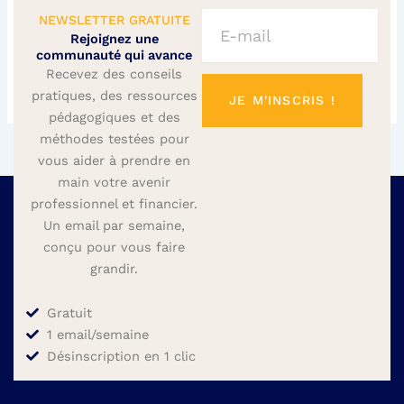
E-
NEWSLETTER GRATUITE
mail
Rejoignez une
communauté qui avance
Recevez des conseils
pratiques, des ressources
JE M'INSCRIS !
pédagogiques et des
méthodes testées pour
vous aider à prendre en
main votre avenir
professionnel et financier.
Un email par semaine,
conçu pour vous faire
grandir.
Gratuit
1 email/semaine
Désinscription en 1 clic